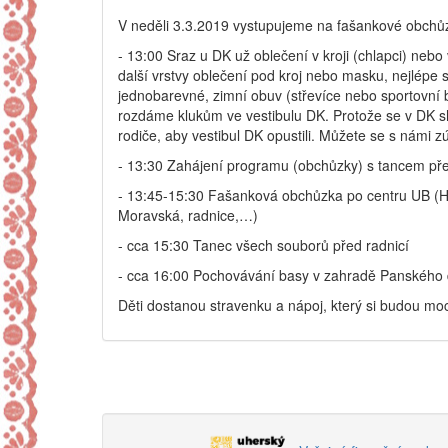
V neděli 3.3.2019 vystupujeme na fašankové obch
- 13:00 Sraz u DK už oblečení v kroji (chlapci) nebo
další vrstvy oblečení pod kroj nebo masku, nejlépe 
jednobarevné, zimní obuv (střevíce nebo sportovní b
rozdáme klukům ve vestibulu DK. Protože se v DK 
rodiče, aby vestibul DK opustili. Můžete se s námi 
- 13:30 Zahájení programu (obchůzky) s tancem př
- 13:45-15:30 Fašanková obchůzka po centru UB (Hr
Moravská, radnice,…)
- cca 15:30 Tanec všech souborů před radnicí
- cca 16:00 Pochovávání basy v zahradě Panského
Děti dostanou stravenku a nápoj, který si budou mo