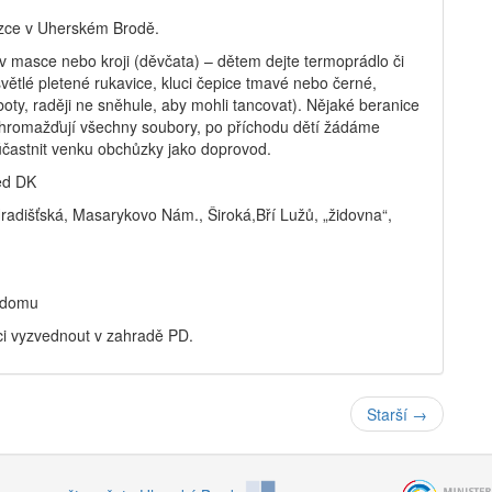
ůzce v Uherském Brodě.
 v masce nebo kroji (děvčata) – dětem dejte termoprádlo či
světlé pletené rukavice, kluci čepice tmavé nebo černé,
oty, raději ne sněhule, aby mohli tancovat). Nějaké beranice
shromažďují všechny soubory, po příchodu dětí žádáme
zúčastnit venku obchůzky jako doprovod.
ed DK
adišťská, Masarykovo Nám., Široká,Bří Lužů, „židovna“,
 domu
ci vyzvednout v zahradě PD.
Starší
→