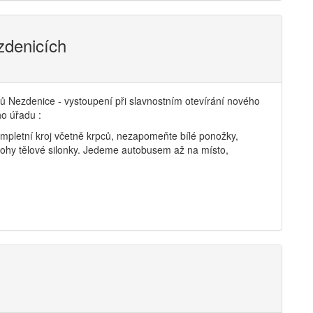
zdenicích
 Nezdenice - vystoupení při slavnostním otevírání nového
ho úřadu :
ompletní kroj včetně krpců, nezapomeňte bílé ponožky,
nohy tělové silonky. Jedeme autobusem až na místo,