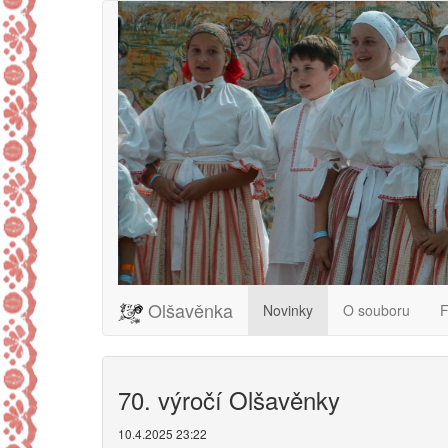
Olšavěnka
Novinky
O souboru
F
70. výročí Olšavěnky
10.4.2025 23:22