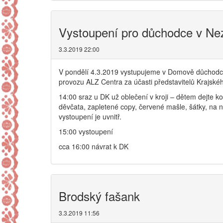
Vystoupení pro důchodce v Ne
3.3.2019 22:00
V pondělí 4.3.2019 vystupujeme v Domově důchodců
provozu ALZ Centra za účasti představitelů Krajské
14:00 sraz u DK už oblečení v kroji – dětem dejte k
děvčata, zapletené copy, červené mašle, šátky, na 
vystoupení je uvnitř.
15:00 vystoupení
cca 16:00 návrat k DK
Brodský fašank
3.3.2019 11:56